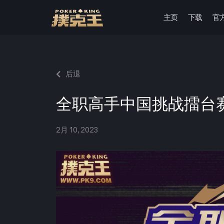
主页
下载
官
跳
至
正
文
后退
全职高手中国挑战擂台
2月 10, 2023