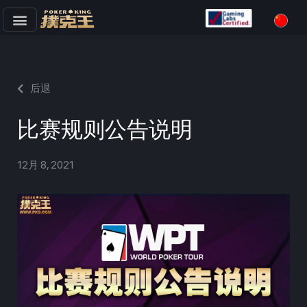
跳
至
正
文
后退
比赛规则公告说明
12月 8, 2021