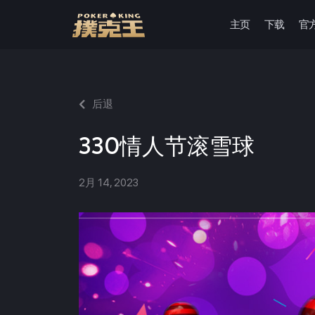
主页
下载
官
跳
至
正
文
后退
330情人节滚雪球
2月 14, 2023