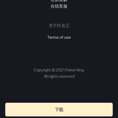
在线客服
关于扑克王
Terms of use
Copyright © 2021 Poker King.
All rights reserved
下载