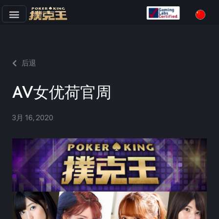
跳
至
正
文
后退
AV女优荷官周
3月 16, 2020