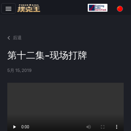
跳
至
正
文
后退
第十二集-现场打牌
5月 15, 2019