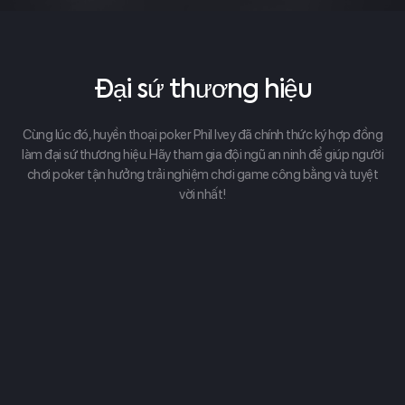
Đại sứ thương hiệu
Cùng lúc đó, huyền thoại poker Phil Ivey đã chính thức ký hợp đồng
làm đại sứ thương hiệu. Hãy tham gia đội ngũ an ninh để giúp người
chơi poker tận hưởng trải nghiệm chơi game công bằng và tuyệt
vời nhất!