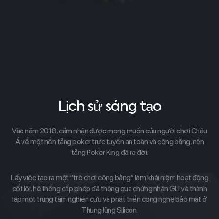
Lịch sử sáng tạo
Vào năm 2018, cảm nhận được mong muốn của người chơi Châu
Á về một nền tảng poker trực tuyến an toàn và công bằng, nền
tảng Poker King đã ra đời.
Lấy việc tạo ra một “trò chơi công bằng” làm khái niệm hoạt động
cốt lõi, hệ thống cấp phép đã thông qua chứng nhận GLI và thành
lập một trung tâm nghiên cứu và phát triển công nghệ bảo mật ở
Thung lũng Silicon.