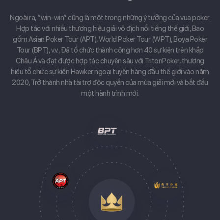
Ngoài ra, “win-win” cũng là một trong những ý tưởng của vua poker.
Hợp tác với nhiều thương hiệu giải vô địch nổi tiếng thế giới, Bao
gồm Asian Poker Tour (APT), World Poker Tour (WPT), Boya Poker
Tour (BPT), v.v., Đã tổ chức thành công hơn 40 sự kiện trên khắp
Châu Á và đạt được hợp tác chuyên sâu với TritonPoker, thương
hiệu tổ chức sự kiện Hawker ngoại tuyến hàng đầu thế giới vào năm
2020, Trở thành nhà tài trợ độc quyền của mùa giải mới và bắt đầu
một hành trình mới.