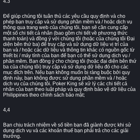
4.3
Để giúp chúng tôi tuân thủ các yêu cầu quy định và cho
phép bạn truy cập và sử dụng phần mềm và / hoặc dịch vụ
thông qua trang web của chúng tôi, bạn sẽ cần cung cấp
một số chi tiết cá nhân (bao gồm chi tiết về phương thức
thanh toán) và đồng ý với chúng tôi (hoặc của chúng tôi Đại
diện bên thứ ba) để truy cập và sử dụng dữ liệu vị trí của
bạn và / hoặc các dữ liệu và thông tin khác có nguồn gốc từ
thiết bị / máy tính của bạn để bạn có thể sử dụng dịch vụ /
phần mềm. Bạn đồng ý cho chúng tôi (hoặc đại diện bên thứ
ba của chúng tôi) truy cập và sử dụng dữ liệu đó cho các
mục đích trên. Nếu bạn không muốn bị ràng buộc bởi quy
định này, bạn không được sử dụng phần mềm và / hoặc
dịch vụ của chúng tôi. Poker King sẽ xử lý các chi tiết cá
nhân của bạn theo luật pháp và quy định bảo vệ dữ liệu của
Philippines theo chính sách bảo mật;
4,4
Bạn chịu trách nhiệm về số tiền bạn đã giành được khi sử
dụng dịch vụ và các khoản thuế bạn phải trả cho các giải
thưởng.