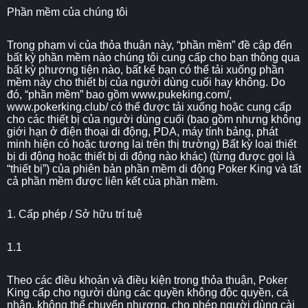
Phần mềm của chúng tôi
Trong phạm vi của thỏa thuận này, “phần mềm” đề cập đến
bất kỳ phần mềm nào chúng tôi cung cấp cho bạn thông qua
bất kỳ phương tiện nào, bất kể bạn có thể tải xuống phần
mềm này cho thiết bị của người dùng cuối hay không. Do
đó, “phần mềm” bao gồm www.pukeking.com/,
www.pokerking.club/ có thể được tải xuống hoặc cung cấp
cho các thiết bị của người dùng cuối (bao gồm nhưng không
giới hạn ở điện thoại di động, PDA, máy tính bảng, phát
minh hiện có hoặc tương lai trên thị trường) Bất kỳ loại thiết
bị di động hoặc thiết bị di động nào khác) (từng được gọi là
“thiết bị”) của phiên bản phần mềm di động Poker King và tất
cả phần mềm được liên kết của phần mềm.
1. Cấp phép / Sở hữu trí tuệ
1.1
Theo các điều khoản và điều kiện trong thỏa thuận, Poker
King cấp cho người dùng các quyền không độc quyền, cá
nhân, không thể chuyển nhượng, cho phép người dùng cài