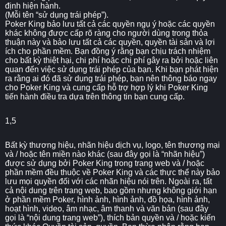
định hiện hành.
(Mỗi tên “sử dụng trái phép”).
Poker King bảo lưu tất cả các quyền ngụ ý hoặc các quyền
khác không được cấp rõ ràng cho người dùng trong thỏa
thuận này và bảo lưu tất cả các quyền, quyền tài sản và lợi
ích cho phần mềm. Bạn đồng ý rằng bạn chịu trách nhiệm
cho bất kỳ thiệt hại, chi phí hoặc chi phí gây ra bởi hoặc liên
quan đến việc sử dụng trái phép của bạn. Khi bạn phát hiện
ra rằng ai đó đã sử dụng trái phép, bạn nên thông báo ngay
cho Poker King và cung cấp hỗ trợ hợp lý khi Poker King
tiến hành điều tra dựa trên thông tin bạn cung cấp.
1,5
Bất kỳ thương hiệu, nhãn hiệu dịch vụ, logo, tên thương mại
và / hoặc tên miền nào khác (sau đây gọi là “nhãn hiệu”)
được sử dụng bởi Poker King trong trang web và / hoặc
phần mềm đều thuộc về Poker King và các thực thể này bảo
lưu mọi quyền đối với các nhãn hiệu nói trên. Ngoài ra, tất
cả nội dung trên trang web, bao gồm nhưng không giới hạn
ở phần mềm Poker, hình ảnh, hình ảnh, đồ họa, hình ảnh,
hoạt hình, video, âm nhạc, âm thanh và văn bản (sau đây
gọi là “nội dung trang web”), thích bản quyền và / hoặc kiến ​​