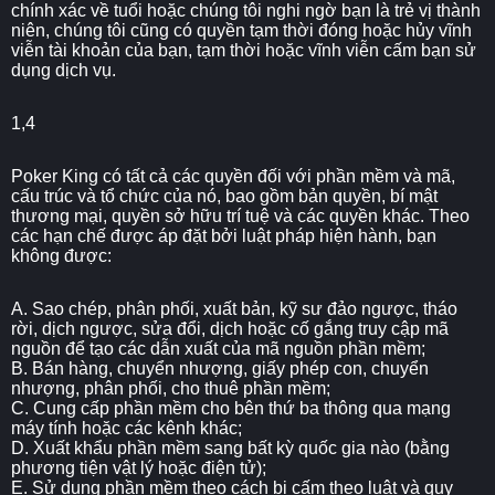
chính xác về tuổi hoặc chúng tôi nghi ngờ bạn là trẻ vị thành
niên, chúng tôi cũng có quyền tạm thời đóng hoặc hủy vĩnh
viễn tài khoản của bạn, tạm thời hoặc vĩnh viễn cấm bạn sử
dụng dịch vụ.
1,4
Poker King có tất cả các quyền đối với phần mềm và mã,
cấu trúc và tổ chức của nó, bao gồm bản quyền, bí mật
thương mại, quyền sở hữu trí tuệ và các quyền khác. Theo
các hạn chế được áp đặt bởi luật pháp hiện hành, bạn
không được:
A. Sao chép, phân phối, xuất bản, kỹ sư đảo ngược, tháo
rời, dịch ngược, sửa đổi, dịch hoặc cố gắng truy cập mã
nguồn để tạo các dẫn xuất của mã nguồn phần mềm;
B. Bán hàng, chuyển nhượng, giấy phép con, chuyển
nhượng, phân phối, cho thuê phần mềm;
C. Cung cấp phần mềm cho bên thứ ba thông qua mạng
máy tính hoặc các kênh khác;
D. Xuất khẩu phần mềm sang bất kỳ quốc gia nào (bằng
phương tiện vật lý hoặc điện tử);
E. Sử dụng phần mềm theo cách bị cấm theo luật và quy