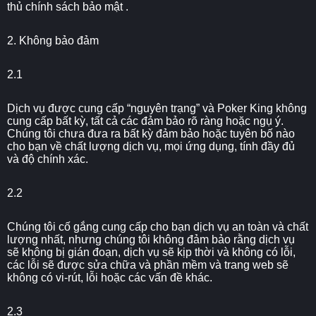
thủ chính sách bảo mật .
2. Không bảo đảm
2.1
Dịch vụ được cung cấp “nguyên trạng” và Poker King không
cung cấp bất kỳ, tất cả các đảm bảo rõ ràng hoặc ngụ ý.
Chúng tôi chưa đưa ra bất kỳ đảm bảo hoặc tuyên bố nào
cho bạn về chất lượng dịch vụ, mọi ứng dụng, tính đầy đủ
và độ chính xác.
2.2
Chúng tôi cố gắng cung cấp cho bạn dịch vụ an toàn và chất
lượng nhất, nhưng chúng tôi không đảm bảo rằng dịch vụ
sẽ không bị gián đoạn, dịch vụ sẽ kịp thời và không có lỗi,
các lỗi sẽ được sửa chữa và phần mềm và trang web sẽ
không có vi-rút, lỗi hoặc các vấn đề khác.
2.3