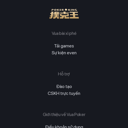
Vua bài xì phé
Tải games
Sự kiện even
Hỗ trợ
Đào tạo
CSKH trực tuyến
Giới thiệu về Vua Poker
Điều khoản sử dụng