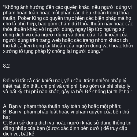
“Không ảnh hưởng đến các quyền khác, nếu người dùng vi
phạm hoàn toàn hoặc một phần các điều khoản trong thỏa
thuận, Poker King có quyền thực hiện các biện pháp mà họ
cho là phù hợp, bao gồm chấm dứt thỏa thuận này hoặc các
thỏa thuận khác với người dùng, ngay lập tức ngừng sử
dụng dịch vụ của người dùng và đóng cửa Tài khoản của
người dùng trên trang web hoặc các trang nhóm khác tịch
thu tất cả tiền trong tài khoản của người dùng và / hoặc khởi
xướng tố tụng pháp lý chống lại người dùng. “
8.2
Đối với tất cả các khiếu nại, yêu cầu, trách nhiệm pháp lý,
thiệt hại, tổn thất, chi phí và chi phí, bao gồm cả phí pháp lý
và bất kỳ chi phí nào khác, gây ra bởi Để chống lại thiệt hại:
A. Bạn vi phạm thỏa thuận này toàn bộ hoặc một phần;
B. Bạn vi phạm pháp luật hoặc vi phạm quyền của bên thứ
ba;
C. Bạn sử dụng dịch vụ hoặc người khác sử dụng thông tin
đăng nhập của bạn (được xác định bên dưới) để truy cập
dịch vụ, bất kể